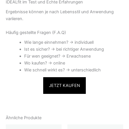
IDEALfit im Test und Echte Erfahrungen
Ergebnisse können je nach Lebensstil und Anwendung
variieren.
Häufig gestellte Fragen (F.A.Q)
Wie lange einnehmen? → individuell
Ist es sicher? → bei richtiger Anwendung
Für wen geeignet? → Erwachsene
Wo kaufen? → online
Wie schnell wirkt es? → unterschiedlich
JETZT KAUFEN
Ähnliche Produkte