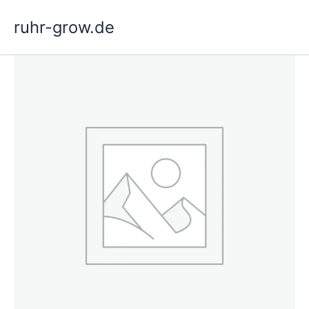
Preskočiť
ruhr-grow.de
na
obsah