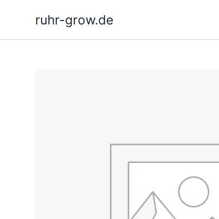
Hopp
ruhr-grow.de
rett
til
innholdet