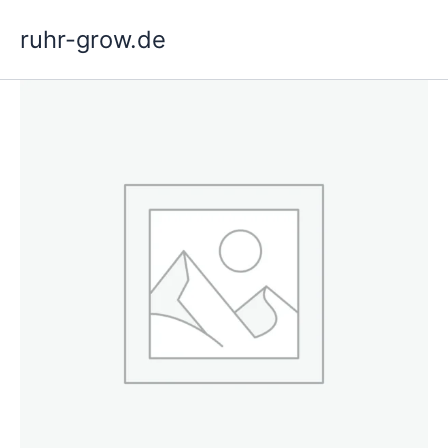
Hopp
ruhr-grow.de
rett
til
innholdet