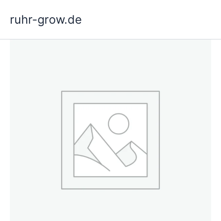
Hopp
ruhr-grow.de
rett
til
innholdet