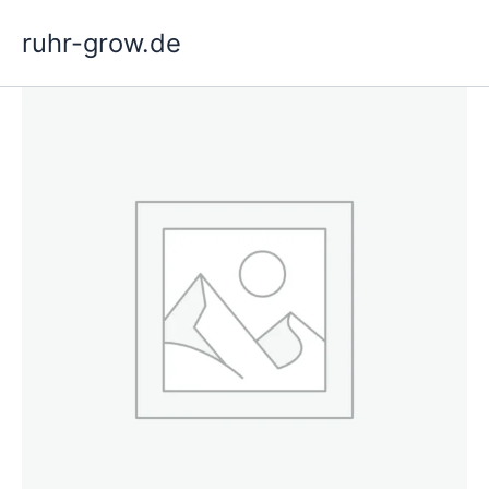
Hopp
ruhr-grow.de
rett
til
innholdet