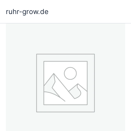
Ga
ruhr-grow.de
naar
de
inhoud