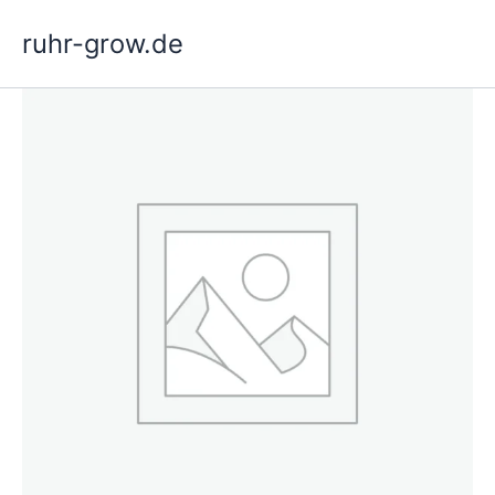
Ga
ruhr-grow.de
naar
de
inhoud