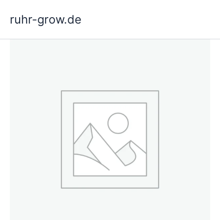
Ga
ruhr-grow.de
naar
de
inhoud