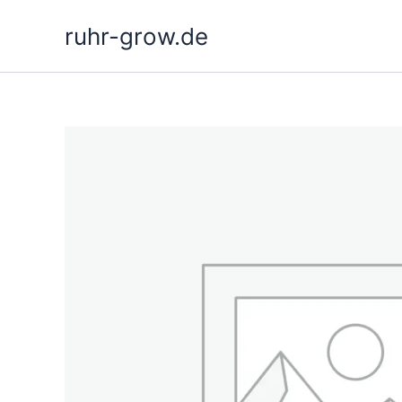
Ga
ruhr-grow.de
naar
de
inhoud