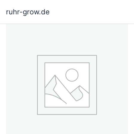
Ga
ruhr-grow.de
naar
de
inhoud