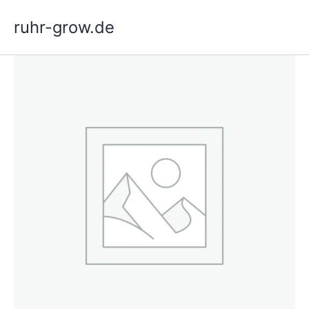
Ga
ruhr-grow.de
naar
de
inhoud