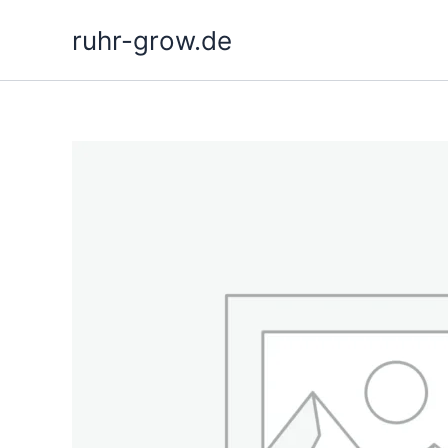
Ga
ruhr-grow.de
naar
de
inhoud