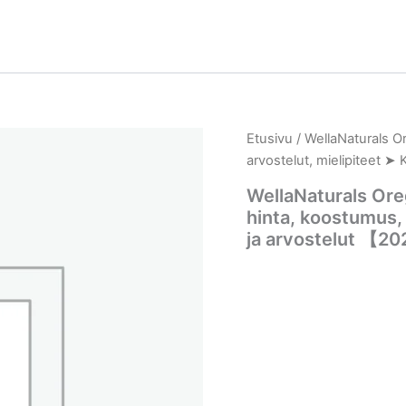
Etusivu
/ WellaNaturals Or
arvostelut, mielipiteet 
WellaNaturals Oreg
hinta, koostumus,
ja arvostelut 【2