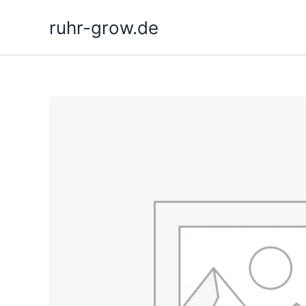
Siirry
ruhr-grow.de
sisältöön