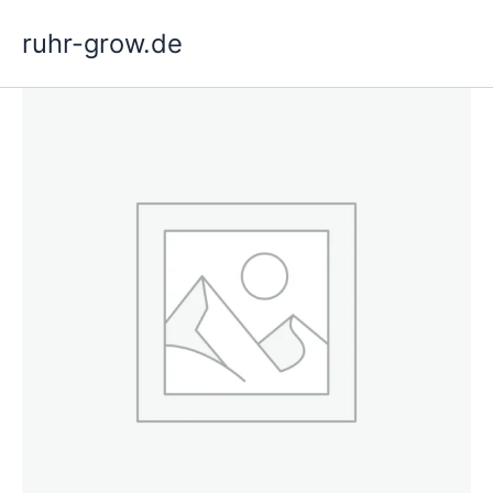
Siirry
ruhr-grow.de
sisältöön