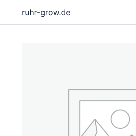
Siirry
ruhr-grow.de
sisältöön