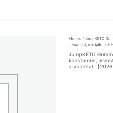
Etusivu
/ JumpKETO Gummi
arvostelut, mielipiteet 
JumpKETO Gummies 
koostumus, arvost
arvostelut 【202