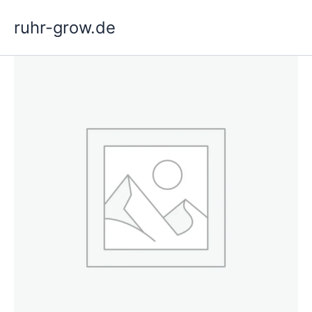
Gå
ruhr-grow.de
til
indholdet