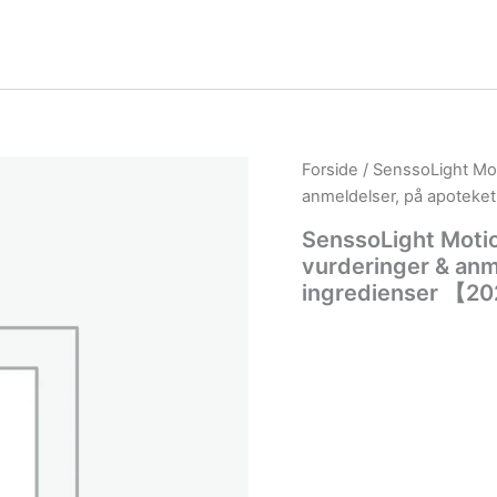
Forside
/ SenssoLight Moti
anmeldelser, på apoteket
SenssoLight Motion
vurderinger & anme
ingredienser 【2