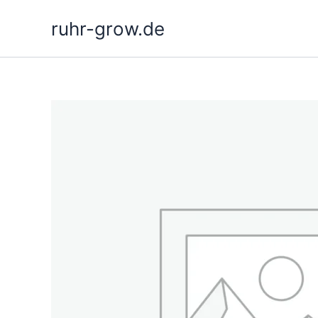
Gå
ruhr-grow.de
til
indholdet