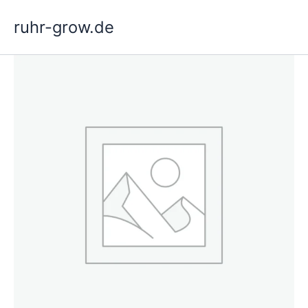
Gå
ruhr-grow.de
til
indholdet