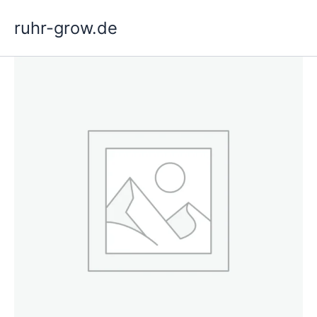
Gå
ruhr-grow.de
til
indholdet